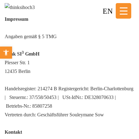
↓
EN
Zum
Impressum
Inhalt
Angaben gemäß § 5 TMG
Open toolbar
3
think SI
GmbH
Plesser Str. 1
12435 Berlin
Handelsregister: 214274 B Registergericht: Berlin-Charlottenburg
| Steuernr.: 37/558/50453 | USt-IdNr.: DE328070633 |
Betriebs-Nr.: 85807258
Vertreten durch: Geschäftsführer Souleymane Sow
Kontakt