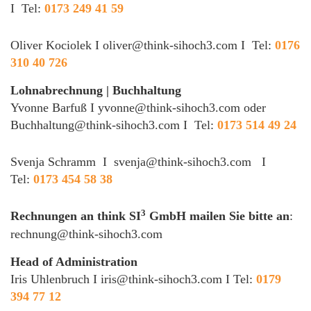
I Tel:
0173 249 41 59
Oliver Kociolek I
oliver@think-sihoch3.com
I Tel:
0176
310 40 726
Lohnabrechnung | Buchhaltung
Yvonne Barfuß I
yvonne@think-sihoch3.
com
oder
Buchhaltung@think-sihoch3.
com
I Tel:
0173 514 49 24
Svenja Schramm I
svenja@think-sihoch3.com
I
Tel:
0173 454 58 38
3
Rechnungen an think SI
GmbH mailen Sie bitte an
:
rechnung@think-sihoch3.com
Head of Administration
Iris Uhlenbruch I
iris@think-sihoch3.com
I Tel:
0179
394 77 12