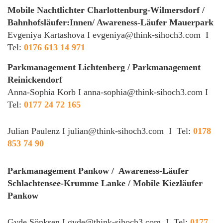
Mobile Nachtlichter Charlottenburg-Wilmersdorf /
Bahnhofsläufer:Innen/ Awareness-Läufer Mauerpark
Evgeniya Kartashova I
evgeniya@think-sihoch3.com
I
Tel:
0176 613 14 971
Parkmanagement Lichtenberg / Parkmanagement
Reinickendorf
Anna-Sophia Korb I
anna-sophia@think-sihoch3.com
I
Tel:
0177 24 72 165
Julian Paulenz I
julian@think-sihoch3.com
I Tel:
0178
853 74 90
Parkmanagement Pankow / Awareness-Läufer
Schlachtensee-Krumme Lanke / Mobile Kiezläufer
Pankow
Gyde Sönksen I
gyde@think-sihoch3.com
I Tel:
0177