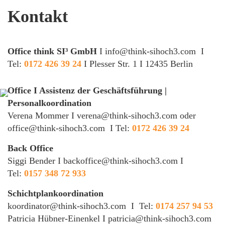
Kontakt
Office think SI³ GmbH
I
info@think-sihoch3.com
I
Tel:
0172 426 39 24
I Plesser Str. 1 I 12435 Berlin
Office I Assistenz der Geschäftsführung |
Personalkoordination
Verena Mommer I
verena@think-sihoch3.com
oder
office@think-sihoch3.com
I Tel:
0172 426 39 24
Back Office
Siggi Bender I
backoffice@think-sihoch3.com
I
Tel:
0157 348 72 933
Schichtplankoordination
koordinator@think-sihoch3.com
I Tel:
0174 257 94 53
Patricia Hübner-Einenkel I
patricia@think-sihoch3.com